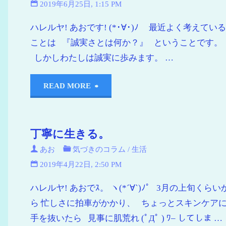
2019年6月25日, 1:15 PM
ハレルヤ! あおです! (*･∀･)ﾉ 最近よく考えてい
ことは 『誠実さとは何か？』 ということです
しかしわたしは誠実に歩みます。 …
READ MORE
丁寧に生きる。
あお
気づきのコラム
/
生活
2019年4月22日, 2:50 PM
ハレルヤ! あおでｽ。 ヽ(*´∀`)ﾉﾟ 3月の上旬くらい
ら 忙しさに拍車がかかり、 ちょっとスキンケア
手を抜いたら 見事に肌荒れ (ﾟДﾟ ) ﾜ– してしま …