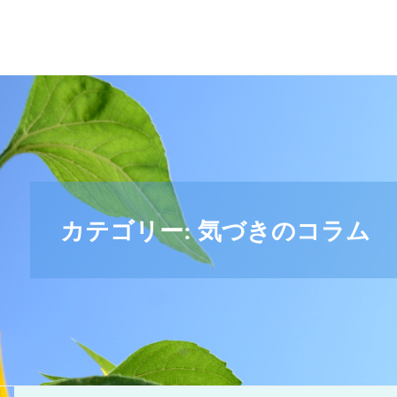
＊
キ
リ
ス
ト
教
福
音
宣
カテゴリー:
気づきのコラム
教
会
_
摂
理
＊
青
い