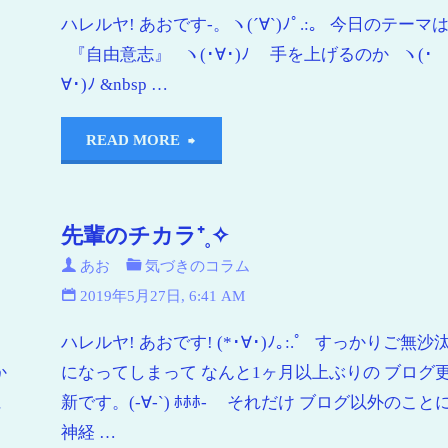
ハレルヤ! あおです-。ヽ(´∀`)ﾉﾟ.:｡ 今日のテーマ
る
『自由意志』 ヽ(･∀･)ﾉ 手を上げるのか ヽ(･
。
∀･)ﾉ &nbsp …
READ MORE
先輩のチカラ⁺˳✧
あお
気づきのコラム
2019年5月27日, 6:41 AM
ハレルヤ! あおです! (*･∀･)ﾉ｡:.ﾟ すっかりご無沙
か
になってしまって なんと1ヶ月以上ぶりの ブログ
に
新です。(-∀-`) ﾎﾎﾎ- それだけ ブログ以外のこと
神経 …