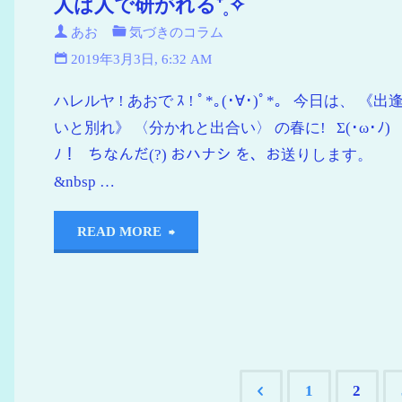
人は人で研がれる⁺˳✧
あお
気づきのコラム
2019年3月3日, 6:32 AM
ハレルヤ ! あおで ｽ ! ﾟ*｡(･∀･)ﾟ*｡ 今日は、 《出
いと別れ》 〈分かれと出合い〉 の春に! Σ(･ω･ﾉ)
ﾉ！ ちなんだ(?) おハナシ を、お送りします。
&nbsp …
READ MORE
1
2