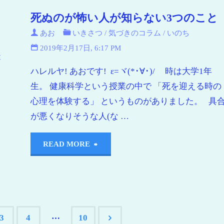
死ぬのが怖い人が知らない3つのこと
あお
いきさつ
/
気づきのコラム
/
いのち
2019年2月17日, 6:17 PM
逢
ハレルヤ! あおです! ε=ヾ(*･∀･)/ 時は大学1年
生。 健康科学という授業の中で 「死を迎える時の
心理を体験する」 というものがありました。 具
が悪くなりそうな人(な …
READ MORE
…
3
4
10