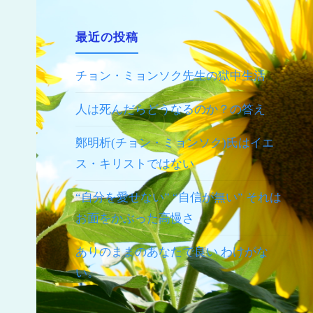
最近の投稿
チョン・ミョンソク先生の獄中生活
人は死んだらどうなるのか？の答え
鄭明析(チョン・ミョンソク)氏はイエ
ス・キリストではない
“自分を愛せない” “自信が無い” それは
お面をかぶった高慢さ
ありのままのあなたで良い わけがな
い。