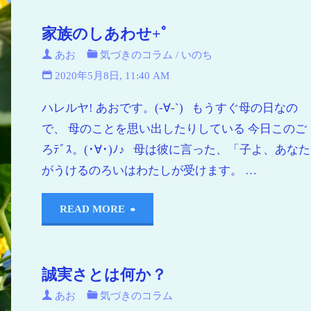
空
家族のしあわせ+ﾟ
青
あお
気づきのコラム
/
いのち
い
海
2020年5月8日, 11:40 AM
青
ハレルヤ! あおです。(-∀-`) もうすぐ母の日なの
い
で、 母のことを思い出したりしている 今日このご
地
ろﾃﾞｽ。(･∀･)ﾉ♪ 母は彼に言った、「子よ、あなた
球
がうけるのろいはわたしが受けます。 …
READ MORE
誠実さとは何か？
あお
気づきのコラム