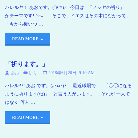
ハレルヤ！ あおです。(´∀`*)♪ 今日は 『メシヤの祈り』
がテーマです! ˚✧₊ そこで、イエスはその木にむかって、
「今から後いつ …
READ MORE
「祈ります。」
あお
祈り
2018年6月20日, 9:10 AM
ハレルヤ! あお です。(｡･ω･)ﾉ 最近職場で、 「◯◯になる
ように祈ります(ね)」 と言う人がいます。 それが 一人で
はなく 何人 …
READ MORE