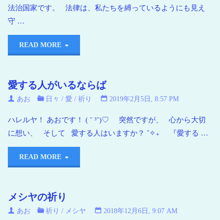
法治国家です。 法律は、私たちを縛っているようにも見え
守 …
READ MORE
愛する人がいるならば
あお
日々
/
愛
/
祈り
2019年2月5日, 8:57 PM
ハレルヤ！ あおです！ ( ˘ ³˘)♡ 突然ですが、 心から大切
に想い、 そして 愛する人はいますか？ ˚✧₊ 『愛する …
READ MORE
メシヤの祈り
あお
祈り
/
メシヤ
2018年12月6日, 9:07 AM