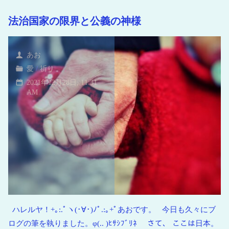
い
法治国家の限界と公義の神様
海
青
い
あお
地
愛
/
祈り
球
2021年12月28日, 11:31
AM
ハレルヤ！+｡:.ﾟヽ(･∀･)ﾉﾟ.:｡+ﾟあおです。 今日も久々にブ
ログの筆を執りました。φ(.. )ﾋｻｼﾌﾞﾘﾈ さて、 ここは日本。