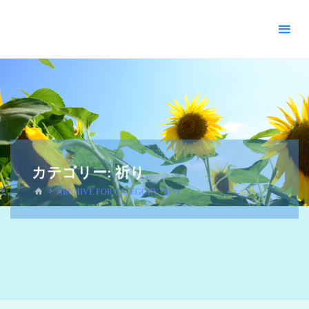
＊
キ
リ
ス
ト
教
福
音
宣
教
カテゴリー:
祈り
会
_
ARCHIVE FOR CATEGORY "祈り"
摂
理
＊
青
い
空
青