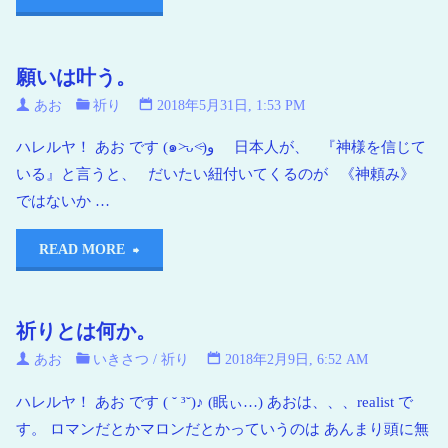
願いは叶う。
あお
祈り
2018年5月31日, 1:53 PM
ハレルヤ！ あお です (๑˃̵ᴗ˂̵)و 日本人が、 『神様を信じて
いる』と言うと、 だいたい紐付いてくるのが 《神頼み》
ではないか …
READ MORE
祈りとは何か。
あお
いきさつ
/
祈り
2018年2月9日, 6:52 AM
ハレルヤ！ あお です ( ˘ ³˘)♪ (眠ぃ…) あおは、、、realist で
す。 ロマンだとかマロンだとかっていうのは あんまり頭に無