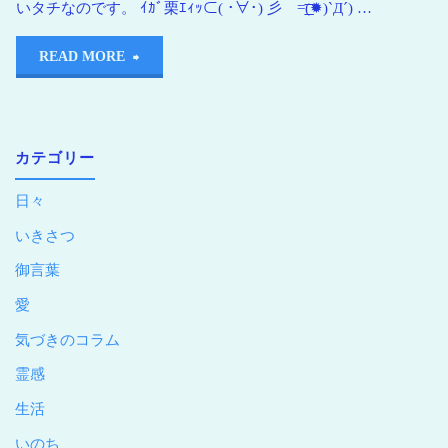
いタチなのです。 ｲｶﾞ栗ｴｨｯ⊂( ･∀･) 彡 =͟͟͞͞(✹)`Д´) …
READ MORE
カテゴリー
日々
いきさつ
御言葉
愛
気づきのコラム
霊感
生活
いのち