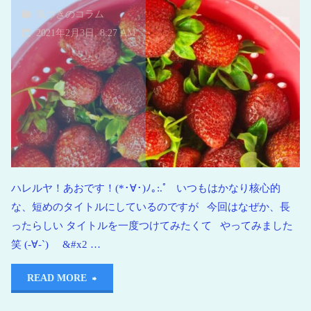
気づきのコラム
2021年2月3日, 8:27 AM
ハレルヤ！あおです！(*･∀･)ﾉ｡:.ﾟ いつもはかなり核心的
な、短めのタイトルにしているのですが 今回はなぜか、長
ったらしい タイトルを一度つけてみたくて やってみました
笑 (-∀-`) &#x2 …
READ MORE