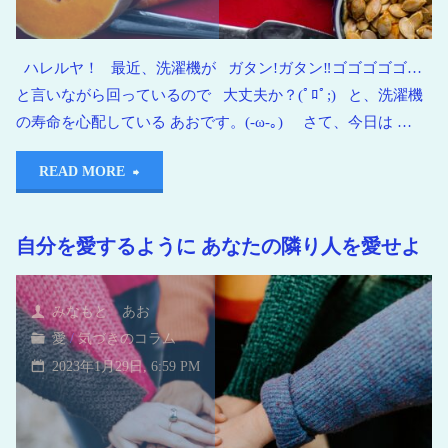
ハレルヤ！ 最近、洗濯機が ガタン!ガタン‼︎ゴゴゴゴゴ…
と言いながら回っているので 大丈夫か？(ﾟﾛﾟ;) と、洗濯機
の寿命を心配している あおです。(-ω-｡) さて、今日は …
READ MORE
自分を愛するように あなたの隣り人を愛せよ
みなもと あお
愛
/
気づきのコラム
2023年1月29日, 6:59 PM