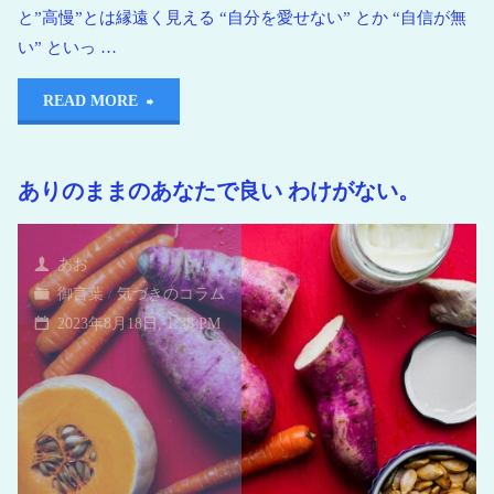
と”高慢”とは縁遠く見える “自分を愛せない” とか “自信が無
い” といっ …
READ MORE
ありのままのあなたで良い わけがない。
あお
御言葉
/
気づきのコラム
2023年8月18日, 1:38 PM