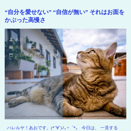
い
“自分を愛せない” “自信が無い” それはお面を
海
かぶった高慢さ
青
い
地
あお
球
先生
/
気づきのコラム
2023年8月20日, 4:48 PM
ハレルヤ！あおです。(*´∀`)ﾉ｡+゜*｡ 今日は、 一見する