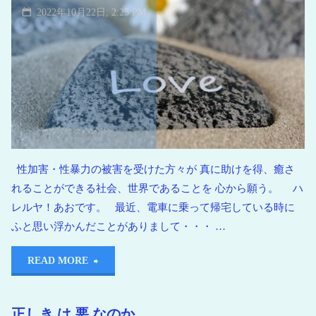
2022年10月22日, 2:25 PM
性加害・性暴力の被害を受けた方々が 真に助けを得、癒さ
れることができる社会、世界であることを 心から願う。 ハ
レルヤ！あおです。 最近、電車に乗って帰宅している時に
ふと思い浮かんだことがありまして・・・ …
READ MORE
正しき は 悪 なのか。