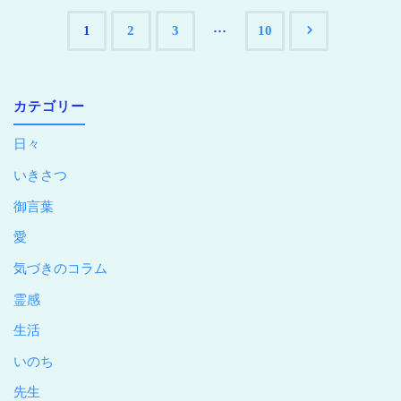
…
1
2
3
10
カテゴリー
日々
いきさつ
御言葉
愛
気づきのコラム
霊感
生活
いのち
先生