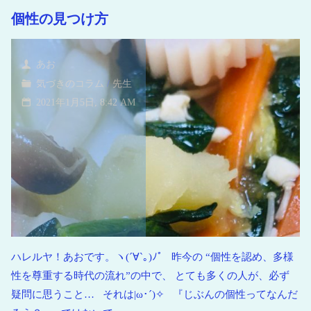
個性の見つけ方
あお
気づきのコラム
/
先生
2021年1月5日, 8:42 AM
ハレルヤ！あおです。ヽ(´∀`｡)ﾉﾟ 昨今の “個性を認め、多様
性を尊重する時代の流れ”の中で、 とても多くの人が、必ず
疑問に思うこと… それは|ω･´)✧ 『じぶんの個性ってなんだ