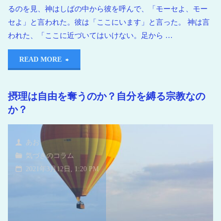
るのを見、神はしばの中から彼を呼んで、「モーセよ、モー
セよ」と言われた。彼は「ここにいます」と言った。 神は言
われた、「ここに近づいてはいけない。足から …
READ MORE
摂理は自由を奪うのか？自分を縛る宗教なの
か？
あお
気づきのコラム
2021年3月12日, 1:20 PM