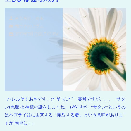
みなもと あお
気づきのコラム
2022年3月12日, 7:03 PM
ハレルヤ！あおです。(*･∀･)ﾉ｡* ﾟ 突然ですが、、、 サタ
ン(悪魔)と神様の話をしますね。 (-∀-`)ﾎﾎｳ “サタン”というの
はヘブライ語に由来する「敵対する者」という意味がありま
すが 簡単に …