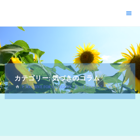
＊
キ
リ
ス
ト
教
福
音
宣
教
カテゴリー:
気づきのコラム
会
_
ARCHIVE FOR CATEGORY "気づきのコラム"
摂
理
＊
青
い
空
青