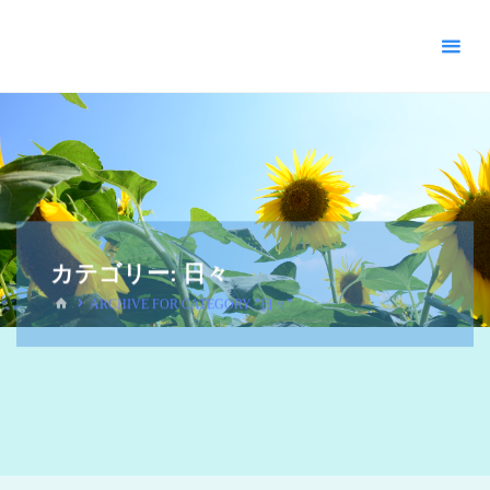
＊
キ
リ
ス
ト
教
福
音
宣
教
カテゴリー:
日々
会
_
ARCHIVE FOR CATEGORY "日々"
摂
理
＊
青
い
空
青