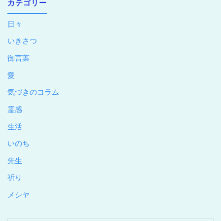
カテゴリー
日々
いきさつ
御言葉
愛
気づきのコラム
霊感
生活
いのち
先生
祈り
メシヤ