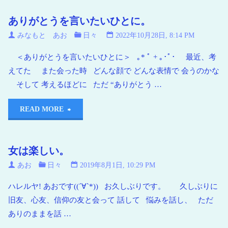
い
ありがとうを言いたいひとに。
海
青
みなもと あお
日々
2022年10月28日, 8:14 PM
い
＜ありがとうを言いたいひとに＞ ｡* ﾟ + ｡･ﾟ･ 最近、考
地
えてた また会った時 どんな顔で どんな表情で 会うのかな
球
そして 考えるほどに ただ “ありがとう …
READ MORE
女は楽しい。
あお
日々
2019年8月1日, 10:29 PM
ハレルヤ! あおです((´∀`*)) お久しぶりです。 久しぶりに
旧友、心友、信仰の友と会って 話して 悩みを話し、 ただ
ありのままを話 …