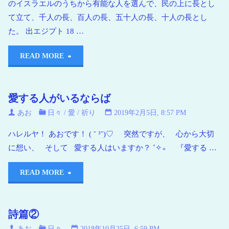
のイスラエルのうちから有能な人を選んで、民の上に長とし
て立て、千人の長、百人の長、五十人の長、十人の長とし
た。 出エジプト 18 …
READ MORE
愛する人がいるならば
あお
日々
/
愛
/
祈り
2019年2月5日, 8:57 PM
ハレルヤ！ あおです！ ( ˘ ³˘)♡ 突然ですが、 心から大切
に想い、 そして 愛する人はいますか？ ˚✧₊ 『愛する …
READ MORE
詩篇②
あお
日々
2018年10月25日, 6:59 PM