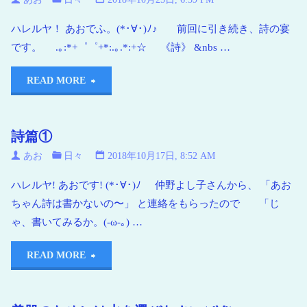
ハレルヤ！ あおでふ。(*･∀･)ﾉ♪ 前回に引き続き、詩の宴
です。 .｡:*+゜゜+*:.｡.*:+☆ 《詩》 &nbs …
READ MORE
詩篇①
あお
日々
2018年10月17日, 8:52 AM
ハレルヤ! あおです! (*･∀･)ﾉ 仲野よし子さんから、 「あお
ちゃん詩は書かないの〜」 と連絡をもらったので 「じ
ゃ、書いてみるか。(-ω-｡) …
READ MORE