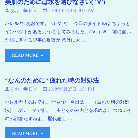
美肌のためには水を選びなさい( ´∀`)
あお
日々
2018年10月4日, 9:00 AM
ハレルヤ! あおです。ヽ(･∀･*) 今日のタイトルは ちょっと
インパクトがあるように してみました。(-∀-`) ﾊﾊ 前に書い
た肌に関する記事の反響が 意外に大 …
READ MORE
“なんのために” 疲れた時の対処法
あお
日々
2018年9月27日, 1:54 PM
ハレルヤ ! あおです。(*･ω･)ﾉ 今日は、 ｛疲れた時の対処
法｝ がテーマです。 主とそのみ力とを求めよ。 つねにそ
のみ顔をたずねよ。 歴代志上 …
READ MORE