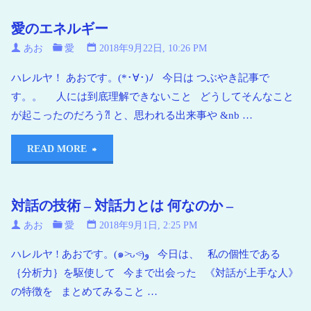
い
愛のエネルギー
海
青
あお
愛
2018年9月22日, 10:26 PM
い
ハレルヤ！ あおです。(*･∀･)ﾉ 今日は つぶやき記事で
地
す。。 人には到底理解できないこと どうしてそんなこと
球
が起こったのだろう⁈ と、思われる出来事や &nb …
READ MORE
対話の技術 – 対話力とは 何なのか –
あお
愛
2018年9月1日, 2:25 PM
ハレルヤ ! あおです。(๑˃̵ᴗ˂̵)و 今日は、 私の個性である
｛分析力｝を駆使して 今まで出会った 《対話が上手な人》
の特徴を まとめてみること …