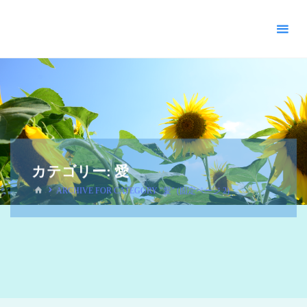
＊
キ
リ
ス
ト
教
福
音
宣
教
カテゴリー:
愛
会
_
ARCHIVE FOR CATEGORY "愛"
(固定ページ 2)
摂
理
＊
青
い
空
青