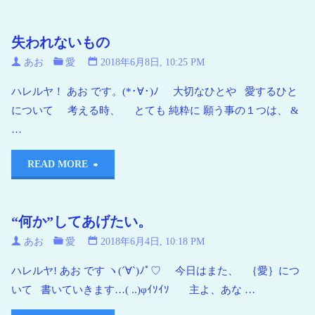
失われないもの
あお
愛
2018年6月8日, 10:25 PM
ハレルヤ！ あお です。(*･∀･)ﾉ 大切なひとや 愛するひと
について 考える時、 とても 純粋に 願う事の１つは、 &
…
READ MORE
“何か”してあげたい。
あお
愛
2018年6月4日, 10:18 PM
ハレルヤ! あお です ヽ(´∀`)ﾉﾟ♡ 今日はまた、 ｛愛｝につ
いて 書いていきます…( ..)φｲｿｲｿ 主よ、あな …