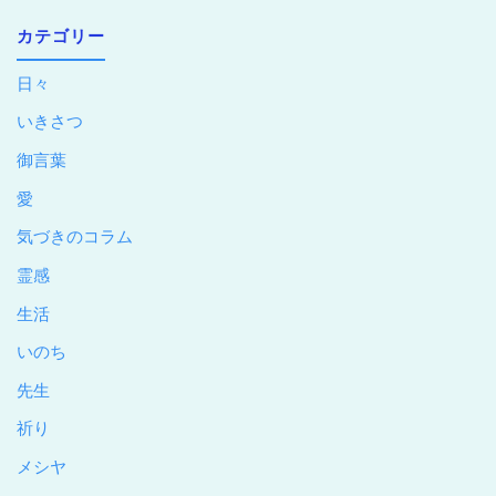
カテゴリー
日々
いきさつ
御言葉
愛
気づきのコラム
霊感
生活
いのち
先生
祈り
メシヤ