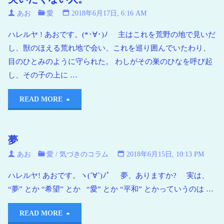
あお
愛
2018年6月17日, 6:16 AM
ハレルヤ ! あおです。(*･∀･)ﾉ 主はこれを荒野の地で見いだ
し、獣のほえる荒れ地で会い、これを巡り囲んでいたわり、
目のひとみのように守られた。 わしがその巣のひなを呼び起
し、その子の上に …
READ MORE
夢
あお
愛
/
気づきのコラム
2018年6月15日, 10:13 PM
ハレルヤ! あおです。ヽ(´∀`)ﾉﾟ 夢、ありますか? 実は、
“夢” とか “希望” とか “愛” とか “平和” とかっていうのは …
READ MORE