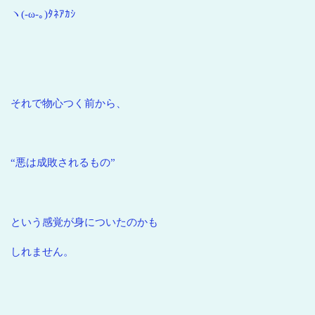
ヽ(-ω-｡)ﾀﾈｱｶｼ
それで物心つく前から、
“悪は成敗されるもの”
という感覚が身についたのかも
しれません。