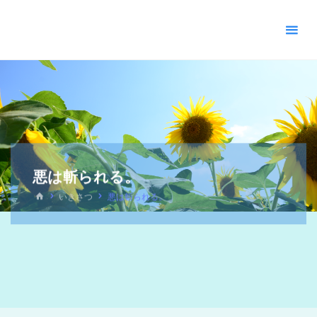
＊
キ
リ
ス
ト
教
福
音
宣
教
悪は斬られる。
会
_
いきさつ
悪は斬られる。
摂
理
＊
青
い
空
青