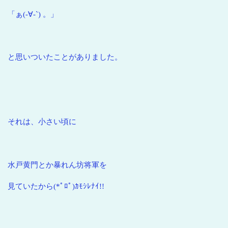
「ぁ(-∀-`) 。」
と思いついたことがありました。
それは、小さい頃に
水戸黄門とか暴れん坊将軍を
見ていたから(*ﾟﾛﾟ)ｶﾓｼﾚﾅｲ!!