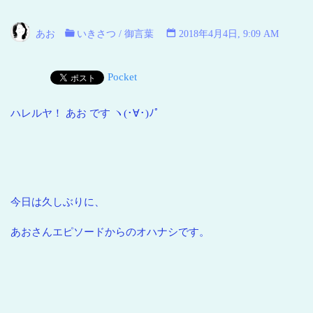
い
海
あお
いきさつ
/
御言葉
2018年4月4日, 9:09 AM
青
い
Pocket
地
球
ハレルヤ！ あお です ヽ(･∀･)ﾉﾟ
今日は久しぶりに、
あおさんエピソードからのオハナシです。