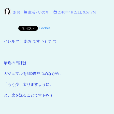
い
海
あお
生活
/
いのち
2018年4月22日, 9:57 PM
青
い
Pocket
地
球
ハレルヤ！ あお です ヽ(･∀･*)
最近の日課は
ガジュマルを360度見つめながら、
「もう少し太りますように。」
と、念を送ることです (-∀-`)