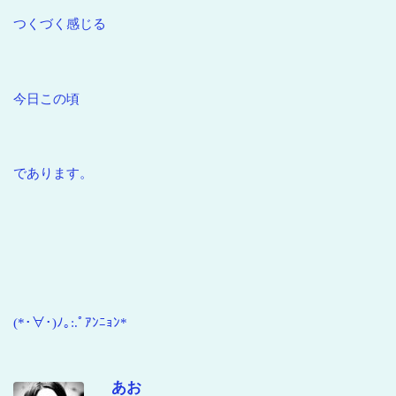
つくづく感じる
今日この頃
であります。
(*･∀･)ﾉ｡:.ﾟｱﾝﾆｮﾝ*
あお