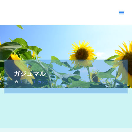
＊
キ
リ
ス
ト
教
福
音
宣
教
ガジュマル
会
_
生活
ガジュマル
摂
理
＊
青
い
空
青