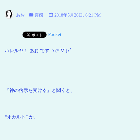
い
海
あお
霊感
2018年5月26日, 6:21 PM
青
い
Pocket
地
球
ハレルヤ！ あお です ヽ(*´∀`)ﾉﾟ
『神の啓示を受ける』と聞くと、
“オカルト” か、