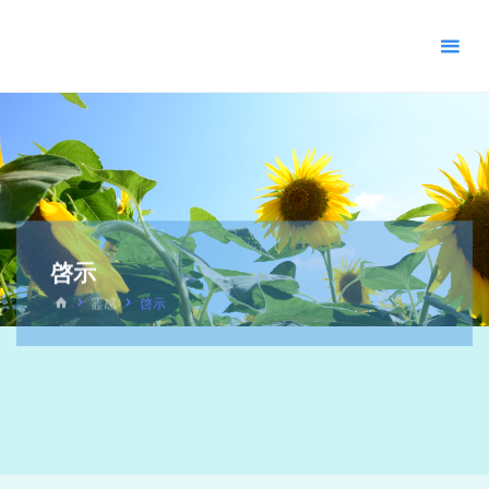
＊
キ
リ
ス
ト
教
福
音
宣
教
啓示
会
_
霊感
啓示
摂
理
＊
青
い
空
青