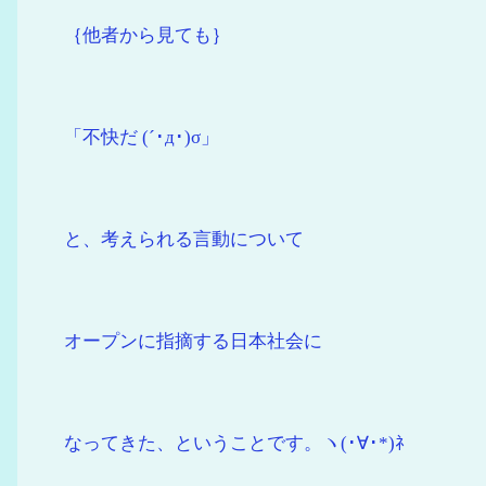
｛他者から見ても｝
「不快だ (´･д･)σ」
と、考えられる言動について
オープンに指摘する日本社会に
なってきた、ということです。ヽ(･∀･*)ﾈ