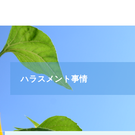
＊
キ
リ
ス
ト
教
福
音
宣
ハラスメント事情
教
会
_
摂
理
＊
青
い