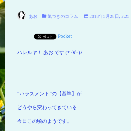
空
青
あお
気づきのコラム
2018年5月28日, 2:25
い
海
Pocket
青
い
ハレルヤ！ あお です (*･∀･)ﾉ
地
球
“ハラスメント”の【基準】が
どうやら変わってきている
今日この頃のようです。