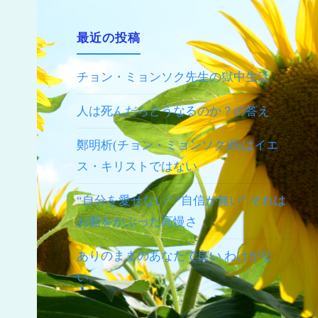
最近の投稿
チョン・ミョンソク先生の獄中生活
人は死んだらどうなるのか？の答え
鄭明析(チョン・ミョンソク)氏はイエ
ス・キリストではない
“自分を愛せない” “自信が無い” それは
お面をかぶった高慢さ
ありのままのあなたで良い わけがな
い。