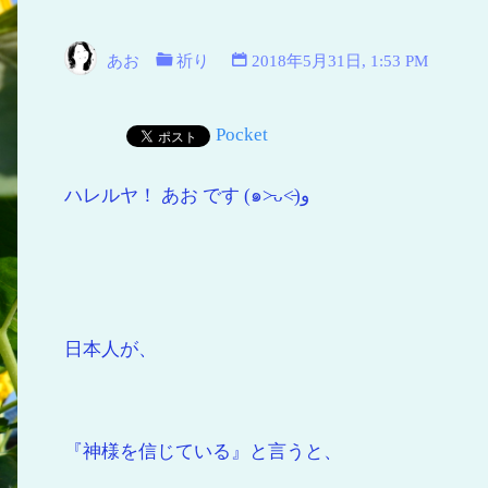
空
青
あお
祈り
2018年5月31日, 1:53 PM
い
海
Pocket
青
い
ハレルヤ！ あお です (๑˃̵ᴗ˂̵)و
地
球
日本人が、
『神様を信じている』と言うと、