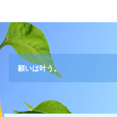
＊
キ
リ
ス
ト
教
福
音
宣
願いは叶う。
教
会
_
摂
理
＊
青
い