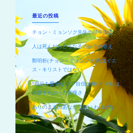
最近の投稿
チョン・ミョンソク先生の獄中生活
人は死んだらどうなるのか？の答え
鄭明析(チョン・ミョンソク)氏はイエ
ス・キリストではない
“自分を愛せない” “自信が無い” それは
お面をかぶった高慢さ
ありのままのあなたで良い わけがな
い。