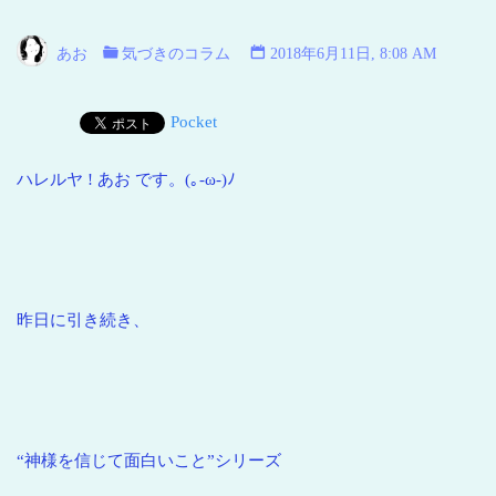
い
海
あお
気づきのコラム
2018年6月11日, 8:08 AM
青
い
Pocket
地
球
ハレルヤ ! あお です。(｡-ω-)ﾉ
昨日に引き続き、
“神様を信じて面白いこと”シリーズ