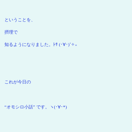
ということを、
摂理で
知るようになりました。ﾄｻ (･∀･)˚✧₊
これが今日の
“オモシロ小話” です。ヽ(･∀･*)