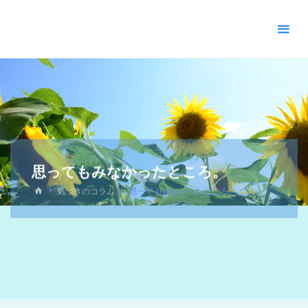
＊
キ
リ
ス
ト
教
福
音
宣
教
思ってもみなかったところ。
会
_
気づきのコラム
思ってもみなかったところ。
摂
理
＊
青
い
空
青