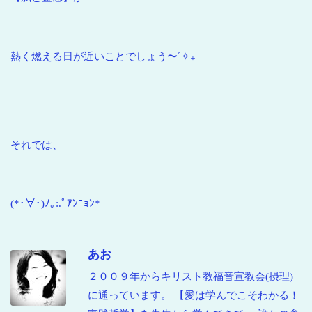
熱く燃える日が近いことでしょう〜˚✧₊
それでは、
(*･∀･)ﾉ｡:.ﾟｱﾝﾆｮﾝ*
あお
２００９年からキリスト教福音宣教会(摂理)
に通っています。 【愛は学んでこそわかる！