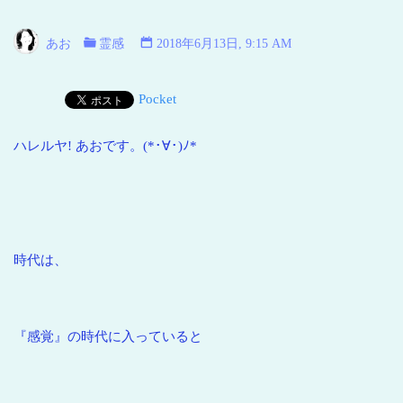
い
海
あお
霊感
2018年6月13日, 9:15 AM
青
い
Pocket
地
球
ハレルヤ! あおです。(*･∀･)ﾉ*
時代は、
『感覚』の時代に入っていると