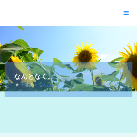
＊
キ
リ
ス
ト
教
福
音
宣
教
なんとなく。
会
_
霊感
なんとなく。
摂
理
＊
青
い
空
青