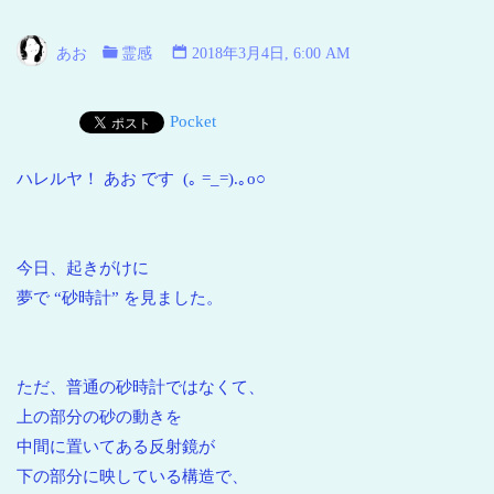
い
海
あお
霊感
2018年3月4日, 6:00 AM
青
い
Pocket
地
球
ハレルヤ！ あお です (｡ =_=).｡o○
今日、起きがけに
夢で “砂時計” を見ました。
ただ、普通の砂時計ではなくて、
上の部分の砂の動きを
中間に置いてある反射鏡が
下の部分に映している構造で、