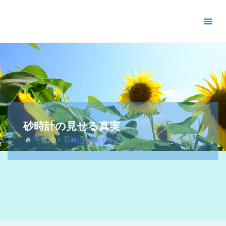
＊
キ
リ
ス
ト
教
福
音
宣
教
砂時計の見せる真実
会
_
霊感
砂時計の見せる真実
摂
理
＊
青
い
空
青