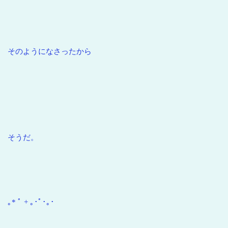
そのようになさったから
そうだ。
｡* ﾟ + ｡･ﾟ･｡･