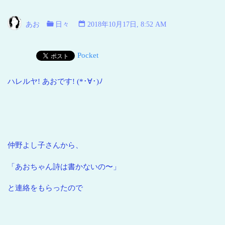
い
海
あお
日々
2018年10月17日, 8:52 AM
青
い
Pocket
地
球
ハレルヤ! あおです! (*･∀･)ﾉ
仲野よし子さんから、
「あおちゃん詩は書かないの〜」
と連絡をもらったので