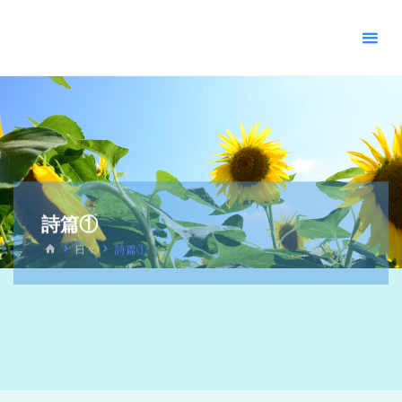
＊
キ
リ
ス
ト
教
福
音
宣
教
詩篇①
会
_
日々
詩篇①
摂
理
＊
青
い
空
青