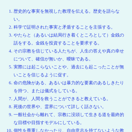
歴史的な事実を無視した教理を伝える。歴史を語らな
い。
科学で証明された事実と矛盾することを主張する。
やたらと（あるいは結局行き着くところとして）金銭の
話をする。金銭を投資することを要求する。
その宗教を信じている人たちが、人生の答えや真の幸せ
について、確信が無いか、曖昧である。
実際には起こらないことや、過去にも起こったことが無
いことを信じるように促す。
命の危険がある、あるいは暴力的な要素のあるしきたり
を持つ、または儀式をしている。
人間が、人間を救うことができると教えている。
死後の世界や、霊界について詳しく話さない。
一般社会から離れて、宗教に没頭して生きる道を最終的
な目標や目指すモデルにしている。
個性を尊重しなかったり、自由意志を持てないような教