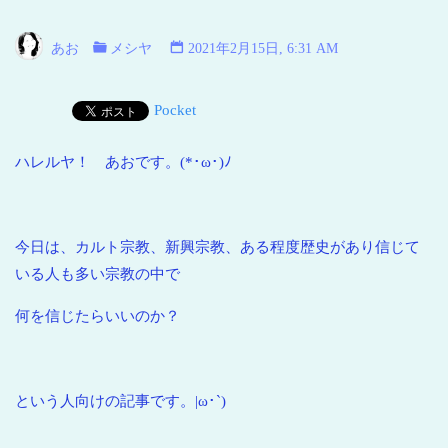
い
海
あお
メシヤ
2021年2月15日, 6:31 AM
青
い
Pocket
地
球
ハレルヤ！ あおです。(*･ω･)ﾉ
今日は、カルト宗教、新興宗教、ある程度歴史があり信じて
いる人も多い宗教の中で
何を信じたらいいのか？
という人向けの記事です。|ω･`)