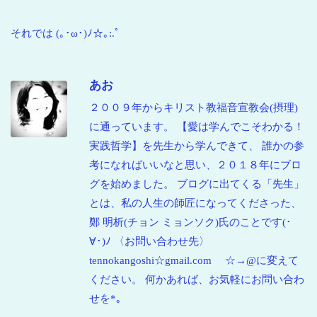
それでは (｡･ω･)ﾉ☆｡:.ﾟ
あお
２００９年からキリスト教福音宣教会(摂理)
に通っています。 【愛は学んでこそわかる！
実践哲学】を先生から学んできて、 誰かの参
考になればいいなと思い、２０１８年にブロ
グを始めました。 ブログに出てくる「先生」
とは、私の人生の師匠になってくださった、
鄭 明析(チョン ミョンソク)氏のことです(･
∀･)ﾉ 〈お問い合わせ先〉
tennokangoshi☆gmail.com ☆→@に変えて
ください。 何かあれば、お気軽にお問い合わ
せを*｡