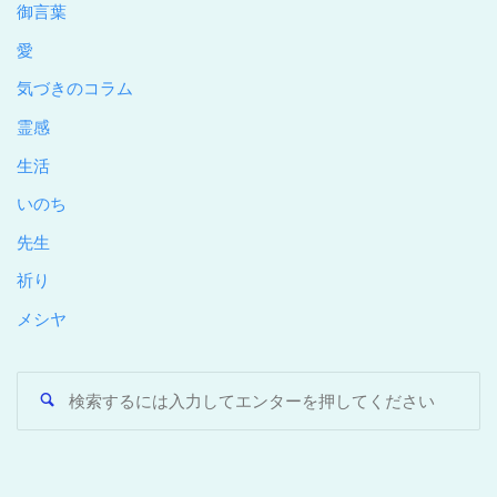
御言葉
愛
気づきのコラム
霊感
生活
いのち
先生
祈り
メシヤ