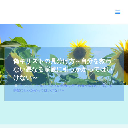
＊
キ
リ
ス
ト
教
福
音
宣
偽キリストの見分け方～自分を救わ
教
ない悪なる宗教に引っかかってはい
会
けない～
_
メシヤ
偽キリストの見分け方～自分を救わない悪なる
摂
宗教に引っかかってはいけない～
理
＊
青
い
空
青