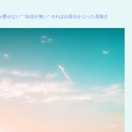
を愛せない” “自信が無い” それはお面をかぶった高慢さ