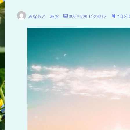
空
青
みなもと あお
800 × 800
ピクセル
“自分
い
海
青
い
地
球