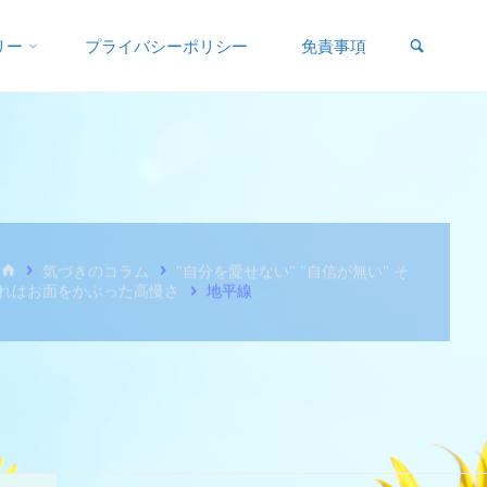
リー
プライバシーポリシー
免責事項
気づきのコラム
"自分を愛せない" "自信が無い" そ
れはお面をかぶった高慢さ
地平線