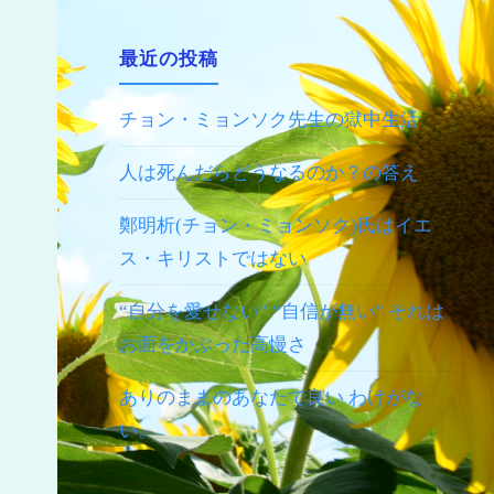
最近の投稿
チョン・ミョンソク先生の獄中生活
人は死んだらどうなるのか？の答え
鄭明析(チョン・ミョンソク)氏はイエ
ス・キリストではない
“自分を愛せない” “自信が無い” それは
お面をかぶった高慢さ
ありのままのあなたで良い わけがな
い。