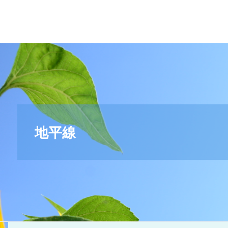
＊
キ
リ
ス
ト
教
福
音
宣
地平線
教
会
_
摂
理
＊
青
い