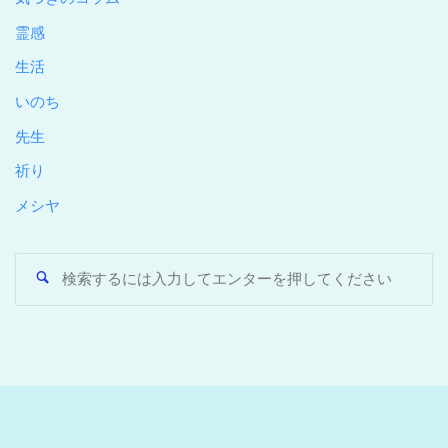
霊感
生活
いのち
先生
祈り
メシヤ