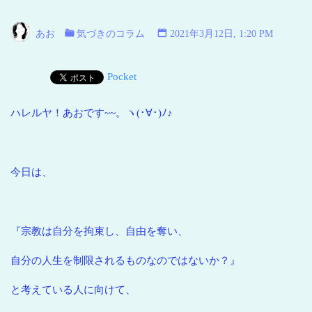
い
海
あお
気づきのコラム
2021年3月12日, 1:20 PM
青
い
Pocket
地
球
ハレルヤ！あおです~~。ヽ(･∀･)ﾉ♪
今日は、
『宗教は自分を拘束し、自由を奪い、
自分の人生を制限されるものなのではないか？』
と考えている人に向けて、