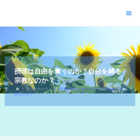
＊
キ
リ
ス
ト
教
福
音
宣
摂理は自由を奪うのか？自分を縛る
教
宗教なのか？
会
_
気づきのコラム
摂理は自由を奪うのか？自分を縛る宗
摂
教なのか？
理
＊
青
い
空
青