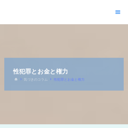
＊
キ
リ
ス
ト
教
福
音
宣
教
性犯罪とお金と権力
会
_
気づきのコラム
性犯罪とお金と権力
摂
理
＊
青
い
空
青