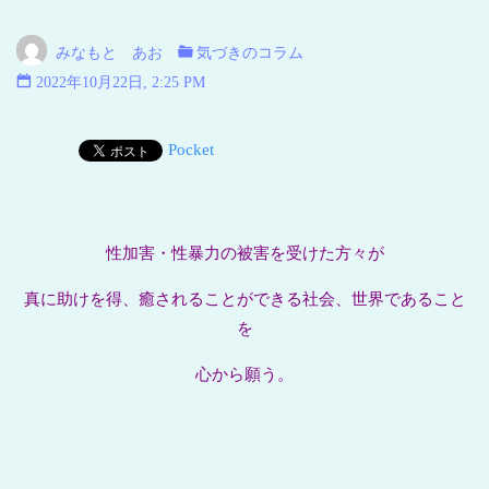
い
海
みなもと あお
気づきのコラム
青
2022年10月22日, 2:25 PM
い
地
Pocket
球
性加害・性暴力の被害を受けた方々が
真に助けを得、癒されることができる社会、世界であること
を
心から願う。