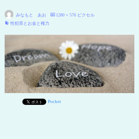
い
海
みなもと あお
1280 × 576
ピクセル
青
性犯罪とお金と権力
い
地
球
Pocket