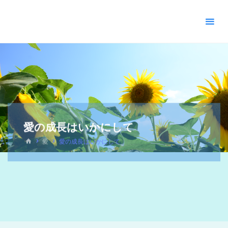
＊
キ
リ
ス
ト
教
福
音
宣
教
愛の成長はいかにして
会
_
愛
愛の成長はいかにして
摂
理
＊
青
い
空
青