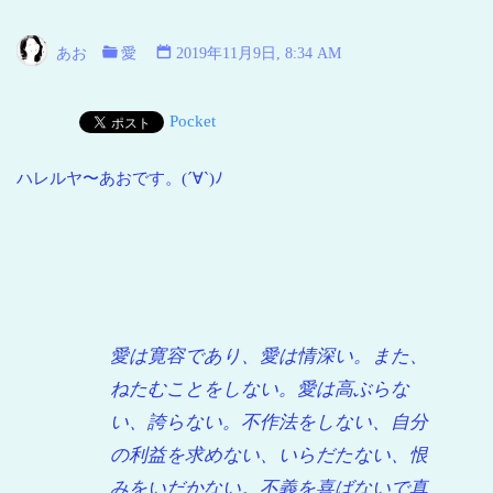
い
海
あお
愛
2019年11月9日, 8:34 AM
青
い
Pocket
地
球
ハレルヤ〜あおです。(´∀`)ﾉ
愛は寛容であり、愛は情深い。また、
ねたむことをしない。愛は高ぶらな
い、誇らない。不作法をしない、自分
の利益を求めない、いらだたない、恨
みをいだかない。不義を喜ばないで真