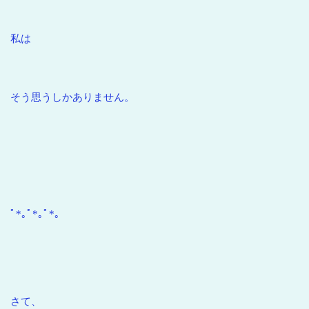
私は
そう思うしかありません。
ﾟ*｡ﾟ*｡ﾟ*｡
さて、